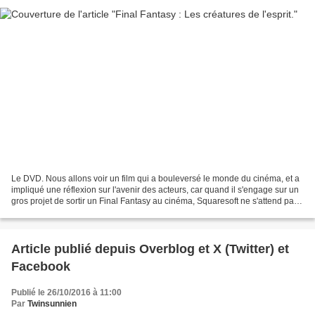
Le DVD. Nous allons voir un film qui a bouleversé le monde du cinéma, et a
impliqué une réflexion sur l'avenir des acteurs, car quand il s'engage sur un
gros projet de sortir un Final Fantasy au cinéma, Squaresoft ne s'attend pas
à essuyer un tel échec....
Article publié depuis Overblog et X (Twitter) et
Facebook
Publié le 26/10/2016 à 11:00
Par
Twinsunnien