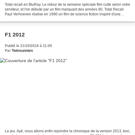
Total recall en BluRay. Le retour de la semaine spéciale film culte selon votre
serviteur, et l'on débute par un film marquant des années 90, Total Recall.
Paul Verhoeven réalise en 1990 un film de science fiction inspiré d'une
nouvelle de Philip K. Dick,...
F1 2012
Publié le 21/10/2016 à 11:00
Par
Twinsunnien
Le jeu. Ayé, nous allons enfin rejoindre la chronique de la version 2013, bon,