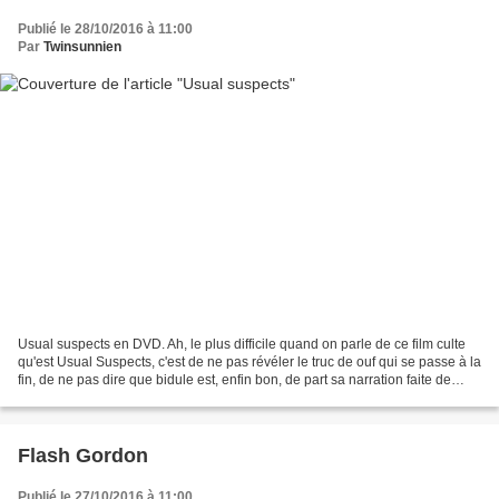
Publié le 28/10/2016 à 11:00
Par
Twinsunnien
Usual suspects en DVD. Ah, le plus difficile quand on parle de ce film culte
qu'est Usual Suspects, c'est de ne pas révéler le truc de ouf qui se passe à la
fin, de ne pas dire que bidule est, enfin bon, de part sa narration faite de
retour en arrière,...
Flash Gordon
Publié le 27/10/2016 à 11:00