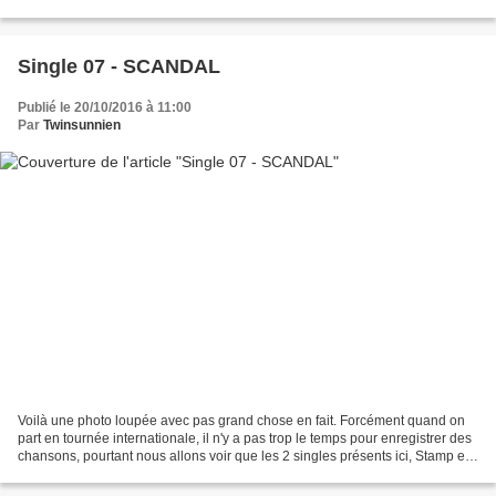
auditive qui m'attend. Bon, il y a aussi...
Single 07 - SCANDAL
Publié le 20/10/2016 à 11:00
Par
Twinsunnien
Voilà une photo loupée avec pas grand chose en fait. Forcément quand on
part en tournée internationale, il n'y a pas trop le temps pour enregistrer des
chansons, pourtant nous allons voir que les 2 singles présents ici, Stamp et
Sisters, sont fortement...