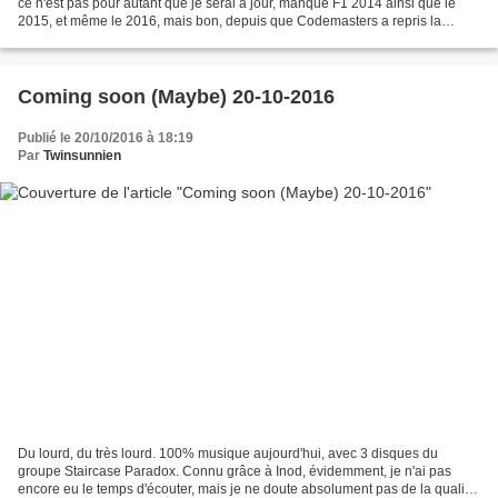
ce n'est pas pour autant que je serai à jour, manque F1 2014 ainsi que le
2015, et même le 2016, mais bon, depuis que Codemasters a repris la
licence de l'élite du sport auto,...
Coming soon (Maybe) 20-10-2016
Publié le 20/10/2016 à 18:19
Par
Twinsunnien
Du lourd, du très lourd. 100% musique aujourd'hui, avec 3 disques du
groupe Staircase Paradox. Connu grâce à Inod, évidemment, je n'ai pas
encore eu le temps d'écouter, mais je ne doute absolument pas de la qualité