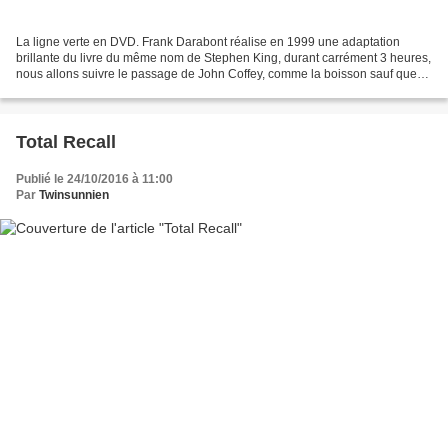
La ligne verte en DVD. Frank Darabont réalise en 1999 une adaptation
brillante du livre du même nom de Stephen King, durant carrément 3 heures,
nous allons suivre le passage de John Coffey, comme la boisson sauf que
ça s'écrit pas pareil, un immense gaillard,...
Total Recall
Publié le 24/10/2016 à 11:00
Par
Twinsunnien