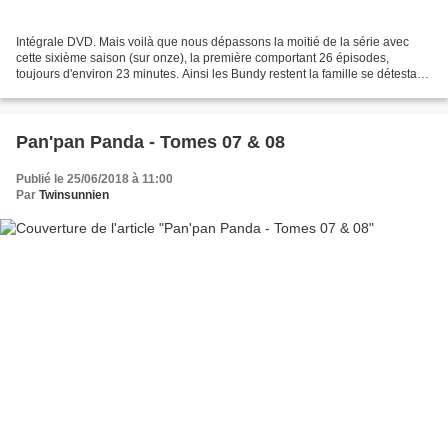
Intégrale DVD. Mais voilà que nous dépassons la moitié de la série avec
cette sixième saison (sur onze), la première comportant 26 épisodes,
toujours d'environ 23 minutes. Ainsi les Bundy restent la famille se détestant
le plus que la télévision a pu...
Pan'pan Panda - Tomes 07 & 08
Publié le 25/06/2018 à 11:00
Par
Twinsunnien