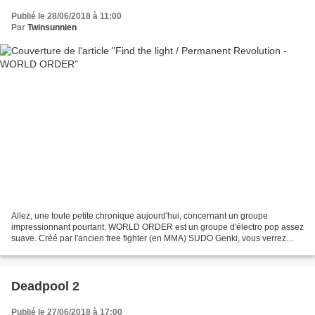
Publié le 28/06/2018 à 11:00
Par
Twinsunnien
Allez, une toute petite chronique aujourd'hui, concernant un groupe
impressionnant pourtant. WORLD ORDER est un groupe d'électro pop assez
suave. Créé par l'ancien free fighter (en MMA) SUDO Genki, vous verrez
quand nous aborderons le second titre, qu'il...
Deadpool 2
Publié le 27/06/2018 à 17:00