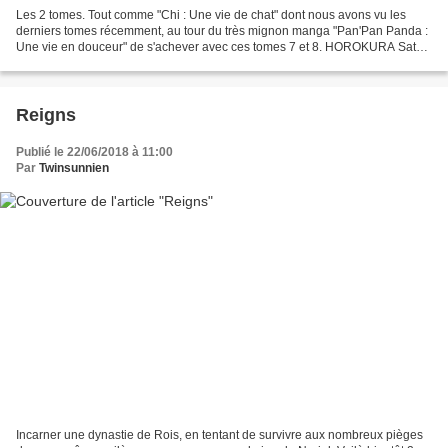
Les 2 tomes. Tout comme "Chi : Une vie de chat" dont nous avons vu les
derniers tomes récemment, au tour du très mignon manga "Pan'Pan Panda :
Une vie en douceur" de s'achever avec ces tomes 7 et 8. HOROKURA Sato
est, comme KANATA Konami, une mangaka...
Reigns
Publié le 22/06/2018 à 11:00
Par
Twinsunnien
Incarner une dynastie de Rois, en tentant de survivre aux nombreux pièges