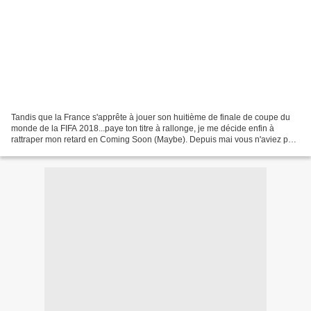
Tandis que la France s'apprête à jouer son huitième de finale de coupe du
monde de la FIFA 2018...paye ton titre à rallonge, je me décide enfin à
rattraper mon retard en Coming Soon (Maybe). Depuis mai vous n'aviez pas
eu droit à cette rubrique parfois,...