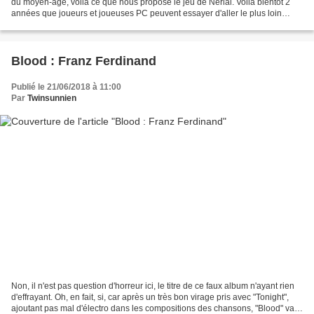
du moyen-âge, voilà ce que nous propose le jeu de Nerial. Voilà bientôt 2
années que joueurs et joueuses PC peuvent essayer d'aller le plus loin
possible avec un seul Roi. Vous...
Blood : Franz Ferdinand
Publié le 21/06/2018 à 11:00
Par
Twinsunnien
Non, il n'est pas question d'horreur ici, le titre de ce faux album n'ayant rien
d'effrayant. Oh, en fait, si, car après un très bon virage pris avec "Tonight",
ajoutant pas mal d'électro dans les compositions des chansons, "Blood" va