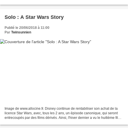
plus loin, offrant...
Solo : A Star Wars Story
Publié le 20/06/2018 à 11:00
Par
Twinsunnien
Image de www.allocine.fr. Disney continue de rentabiliser son achat de la
licence Star Wars, avec, tous les 2 ans, un épisode canonique, qui seront
entrecoupés par des films dérivés. Ainsi, l'hiver dernier a vu le huitième film
envahir les salles obscures....