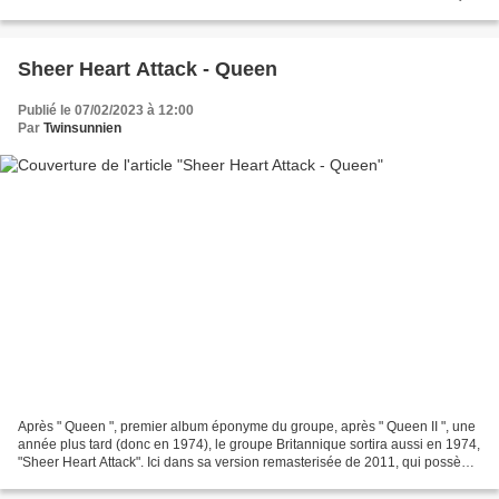
Peur que ce...
Sheer Heart Attack - Queen
Publié le 07/02/2023 à 12:00
Par
Twinsunnien
Après " Queen ", premier album éponyme du groupe, après " Queen II ", une
année plus tard (donc en 1974), le groupe Britannique sortira aussi en 1974,
"Sheer Heart Attack". Ici dans sa version remasterisée de 2011, qui possède
2 CD. 13 nouvelles chansons...