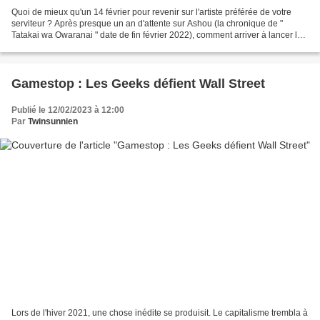
Quoi de mieux qu'un 14 février pour revenir sur l'artiste préférée de votre
serviteur ? Après presque un an d'attente sur Ashou (la chronique de "
Tatakai wa Owaranai " date de fin février 2022), comment arriver à lancer le
cinquième album de la chanteuse...
Gamestop : Les Geeks défient Wall Street
Publié le 12/02/2023 à 12:00
Par
Twinsunnien
Lors de l'hiver 2021, une chose inédite se produisit. Le capitalisme trembla à