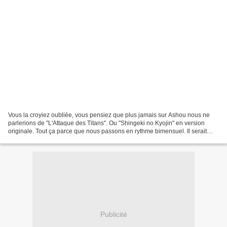
Vous la croyiez oubliée, vous pensiez que plus jamais sur Ashou nous ne
parlerions de "L'Attaque des Titans". Ou "Shingeki no Kyojin" en version
originale. Tout ça parce que nous passons en rythme bimensuel. Il serait
dommage de cesser le manga de ISAYAMA...
Publicité