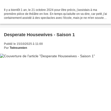
Il y a bientôt 1 an, le 21 octobre 2024 pour être précis, j'assistais à ma
première pièce de théâtre en live. En temps qu'adulte on va dire, car petit, j'ai
certainement assisté à des spectacles avec l'école, mais je ne m'en souviens
pas. Il y a presque...
Desperate Housewives - Saison 1
Publié le 15/10/2025 à 11:00
Par
Twinsunnien