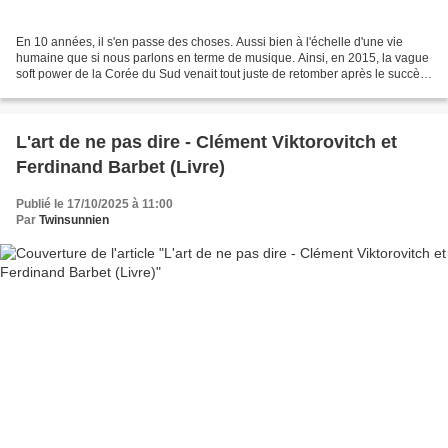
En 10 années, il s'en passe des choses. Aussi bien à l'échelle d'une vie
humaine que si nous parlons en terme de musique. Ainsi, en 2015, la vague
soft power de la Corée du Sud venait tout juste de retomber après le succès
planétaire du "Gangnam Style"...
L'art de ne pas dire - Clément Viktorovitch et
Ferdinand Barbet (Livre)
Publié le 17/10/2025 à 11:00
Par
Twinsunnien