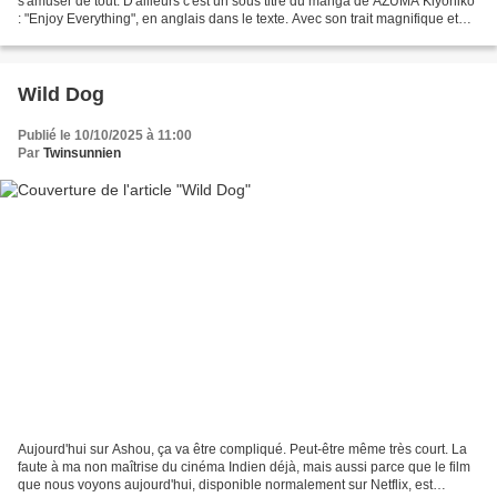
s'amuser de tout. D'ailleurs c'est un sous titre du manga de AZUMA Kiyohiko
: "Enjoy Everything", en anglais dans le texte. Avec son trait magnifique et
détaillé, le mangaka continue...
Wild Dog
Publié le 10/10/2025 à 11:00
Par
Twinsunnien
Aujourd'hui sur Ashou, ça va être compliqué. Peut-être même très court. La
faute à ma non maîtrise du cinéma Indien déjà, mais aussi parce que le film
que nous voyons aujourd'hui, disponible normalement sur Netflix, est