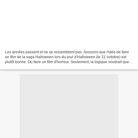
Les années passent et ne se ressemblent pas. Avouons que l'idée de faire
un film de la saga Halloween lors du jour d'Halloween (le 31 octobre) est
plutôt bonne. Ou faire un film d'horreur. Seulement, la logique voudrait que
les 2 choses que je viens de...