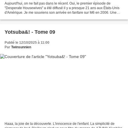
Aujourd'hui, on ne fait pas dans le récent. Oui, le premier épisode de
"Desperate Housewives" a été diffusé il y a presque 21 ans aux États-Unis
d'Amérique. Je me souviens son arrivée en fanfare sur M6 en 2006. Une
série à la fois légère et sérieuse....
Yotsuba&! - Tome 09
Publié le 12/10/2025 à 11:00
Par
Twinsunnien
Haaa, la joie de la découverte. L'innocence de l'enfant. La simplicité de