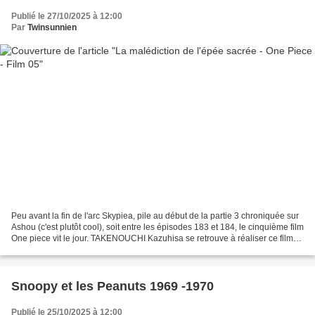
Publié le 27/10/2025 à 12:00
Par
Twinsunnien
Peu avant la fin de l'arc Skypiea, pile au début de la partie 3 chroniquée sur
Ashou (c'est plutôt cool), soit entre les épisodes 183 et 184, le cinquième film
One piece vit le jour. TAKENOUCHI Kazuhisa se retrouve à réaliser ce film
qui est scénarisé...
Snoopy et les Peanuts 1969 -1970
Publié le 25/10/2025 à 12:00