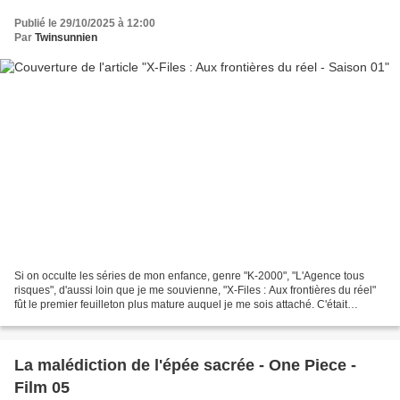
Publié le 29/10/2025 à 12:00
Par
Twinsunnien
Si on occulte les séries de mon enfance, genre "K-2000", "L'Agence tous
risques", d'aussi loin que je me souvienne, "X-Files : Aux frontières du réel"
fût le premier feuilleton plus mature auquel je me sois attaché. C'était
certainement en 1996-1997,...
La malédiction de l'épée sacrée - One Piece -
Film 05