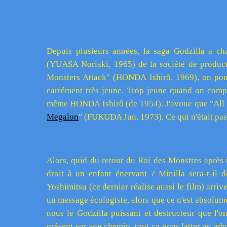
Depuis plusieurs années, la saga Godzilla a ch
(YUASA Noriaki, 1965) de la société de product
Monsters Attack" (HONDA Ishirô, 1969), on pourr
carrément très jeune. Trop jeune quand on compar
même HONDA Ishirô (de 1954). J'avoue que "All Mo
Megalon
" (FUKUDA Jun, 1973). Ce qui n'était pas
Alors, quid du retour du Roi des Monstres après 
droit à un enfant énervant ? Minilla sera-t-i
Yoshimitsu (ce dernier réalise aussi le film) arrive
un message écologiste, alors que ce n'est absolume
nous le Godzilla puissant et destructeur que l'
présent sur son chemin, tout ça pour latter un adv