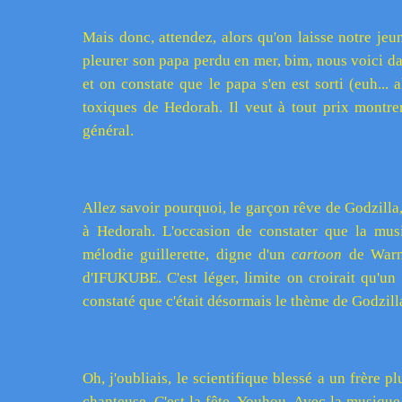
Mais donc, attendez, alors qu'on laisse notre jeu
pleurer son papa perdu en mer, bim, nous voici dan
et on constate que le papa s'en est sorti (euh... 
toxiques de Hedorah. Il veut à tout prix montre
général.
Allez savoir pourquoi, le garçon rêve de Godzilla, 
à Hedorah. L'occasion de constater que la mus
mélodie guillerette, digne d'un
cartoon
de Warn
d'IFUKUBE. C'est léger, limite on croirait qu'un 
constaté que c'était désormais le thème de Godzilla
Oh, j'oubliais, le scientifique blessé a un frère p
chanteuse. C'est la fête. Youhou. Avec la musiqu