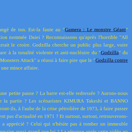
angé de ton. Est-la faute au "
Gamera : Le monstre Géant
"
ion nommée Daiei ? Reconnaissons qu'après l'horrible "All
ait le croire. Godzilla cherche un public plus large, voire
e à la tonalité violente et anti-nucléaire du "
Godzilla
" du
nsters Attack" a réussi à faire pire que le "
Godzilla contre
 une mince affaire.
une petite pause ? La barre est-elle redressée ? Aurons-nous
l de la partie ? Les scénaristes KIMURA Takeshi et BANNO
ront-ils, à l'aube de la crise pétrolière de 1973, à faire passer
nt pas d'actualité en 1971 ? Et surtout, surtout, retrouverons-
on a apprécié ? Celui qui n'hésite pas à tomber un immeuble
ersaire aussi grand que lui ? La réponse après cette vidéo en