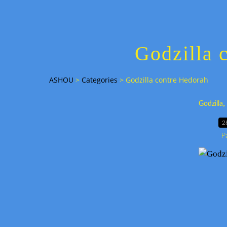
Godzilla 
ASHOU
>
Categories
>
Godzilla contre Hedorah
,
Godzilla
2
P