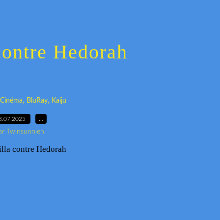
contre Hedorah
,
,
Cinéma
BluRay
Kaiju
8.07.2025
…
ar Twinsunnien