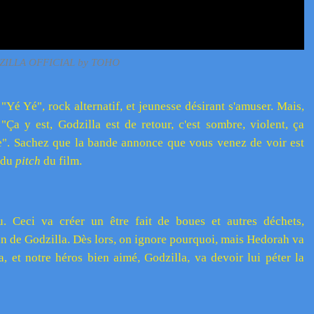
DZILLA OFFICIAL by TOHO
Yé Yé", rock alternatif, et jeunesse désirant s'amuser. Mais,
Ça y est, Godzilla est de retour, c'est sombre, violent, ça
ime". Sachez que la bande annonce que vous venez de voir est
é du
pitch
du film.
au. Ceci va créer un être fait de boues et autres déchets,
 de Godzilla. Dès lors, on ignore pourquoi, mais Hedorah va
a, et notre héros bien aimé, Godzilla, va devoir lui péter la