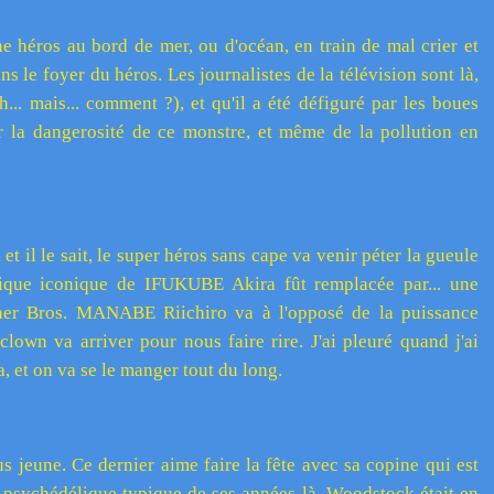
ne héros au bord de mer, ou d'océan, en train de mal crier et
s le foyer du héros. Les journalistes de la télévision sont là,
ah... mais... comment ?), et qu'il a été défiguré par les boues
r la dangerosité de ce monstre, et même de la pollution en
et il le sait, le super héros sans cape va venir péter la gueule
ique iconique de IFUKUBE Akira fût remplacée par... une
er Bros. MANABE Riichiro va à l'opposé de la puissance
clown va arriver pour nous faire rire. J'ai pleuré quand j'ai
, et on va se le manger tout du long.
lus jeune. Ce dernier aime faire la fête avec sa copine qui est
e psychédélique typique de ses années-là. Woodstock était en