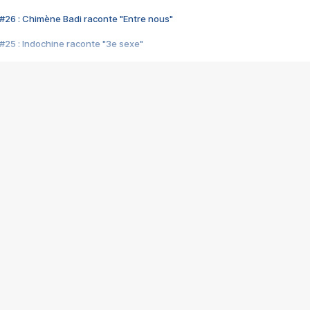
#26 : Chimène Badi raconte "Entre nous"
#25 : Indochine raconte "3e sexe"
#24 : Zaho raconte "C'est chelou"
#23 : Patrick Bruel raconte "Au café des délices"
#22 : Kyo raconte "Le chemin"
#21 : Nolwenn Leroy raconte "Cassé"
#20 : Patrick Hernandez raconte "Born to be alive"
#19 : Lorie raconte "Près de moi"
#18 : Michael Jones raconte "A nos actes manqués" (avec Jean-Jacque
#17 : Khaled raconte "Aïcha"
#16 : Corneille raconte "Parce qu'on vient de loin"
#15 : Indochine raconte "L'aventurier"