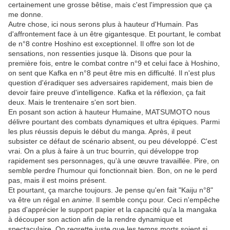
certainement une grosse bêtise, mais c'est l'impression que ça
me donne.
Autre chose, ici nous serons plus à hauteur d'Humain. Pas
d'affrontement face à un être gigantesque. Et pourtant, le combat
de n°8 contre Hoshino est exceptionnel. Il offre son lot de
sensations, non ressenties jusque là. Disons que pour la
première fois, entre le combat contre n°9 et celui face à Hoshino,
on sent que Kafka en n°8 peut être mis en difficulté. Il n'est plus
question d'éradiquer ses adversaires rapidement, mais bien de
devoir faire preuve d'intelligence. Kafka et la réflexion, ça fait
deux. Mais le trentenaire s'en sort bien.
En posant son action à hauteur Humaine, MATSUMOTO nous
délivre pourtant des combats dynamiques et ultra épiques. Parmi
les plus réussis depuis le début du manga. Après, il peut
subsister ce défaut de scénario absent, ou peu développé. C'est
vrai. On a plus à faire à un truc bourrin, qui développe trop
rapidement ses personnages, qu'à une œuvre travaillée. Pire, on
semble perdre l'humour qui fonctionnait bien. Bon, on ne le perd
pas, mais il est moins présent.
Et pourtant, ça marche toujours. Je pense qu'en fait "Kaiju n°8"
va être un régal en
anime
. Il semble conçu pour. Ceci n'empêche
pas d'apprécier le support papier et la capacité qu'a la mangaka
à découper son action afin de la rendre dynamique et
spectaculaire. On regrette juste que les temps morts soient si