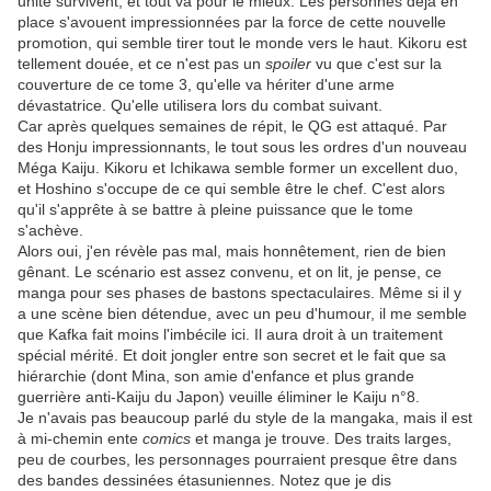
unité survivent, et tout va pour le mieux. Les personnes déjà en
place s'avouent impressionnées par la force de cette nouvelle
promotion, qui semble tirer tout le monde vers le haut. Kikoru est
tellement douée, et ce n'est pas un
spoiler
vu que c'est sur la
couverture de ce tome 3, qu'elle va hériter d'une arme
dévastatrice. Qu'elle utilisera lors du combat suivant.
Car après quelques semaines de répit, le QG est attaqué. Par
des Honju impressionnants, le tout sous les ordres d'un nouveau
Méga Kaiju. Kikoru et Ichikawa semble former un excellent duo,
et Hoshino s'occupe de ce qui semble être le chef. C'est alors
qu'il s'apprête à se battre à pleine puissance que le tome
s'achève.
Alors oui, j'en révèle pas mal, mais honnêtement, rien de bien
gênant. Le scénario est assez convenu, et on lit, je pense, ce
manga pour ses phases de bastons spectaculaires. Même si il y
a une scène bien détendue, avec un peu d'humour, il me semble
que Kafka fait moins l'imbécile ici. Il aura droit à un traitement
spécial mérité. Et doit jongler entre son secret et le fait que sa
hiérarchie (dont Mina, son amie d'enfance et plus grande
guerrière anti-Kaiju du Japon) veuille éliminer le Kaiju n°8.
Je n'avais pas beaucoup parlé du style de la mangaka, mais il est
à mi-chemin ente
comics
et manga je trouve. Des traits larges,
peu de courbes, les personnages pourraient presque être dans
des bandes dessinées étasuniennes. Notez que je dis