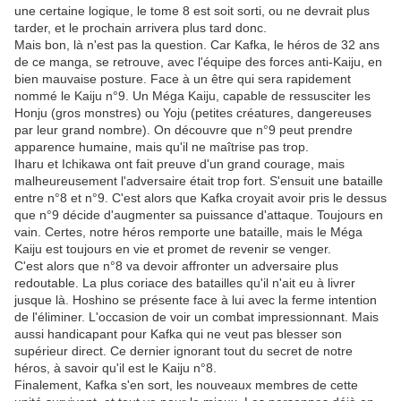
une certaine logique, le tome 8 est soit sorti, ou ne devrait plus
tarder, et le prochain arrivera plus tard donc.
Mais bon, là n'est pas la question. Car Kafka, le héros de 32 ans
de ce manga, se retrouve, avec l'équipe des forces anti-Kaiju, en
bien mauvaise posture. Face à un être qui sera rapidement
nommé le Kaiju n°9. Un Méga Kaiju, capable de ressusciter les
Honju (gros monstres) ou Yoju (petites créatures, dangereuses
par leur grand nombre). On découvre que n°9 peut prendre
apparence humaine, mais qu'il ne maîtrise pas trop.
Iharu et Ichikawa ont fait preuve d'un grand courage, mais
malheureusement l'adversaire était trop fort. S'ensuit une bataille
entre n°8 et n°9. C'est alors que Kafka croyait avoir pris le dessus
que n°9 décide d'augmenter sa puissance d'attaque. Toujours en
vain. Certes, notre héros remporte une bataille, mais le Méga
Kaiju est toujours en vie et promet de revenir se venger.
C'est alors que n°8 va devoir affronter un adversaire plus
redoutable. La plus coriace des batailles qu'il n'ait eu à livrer
jusque là. Hoshino se présente face à lui avec la ferme intention
de l'éliminer. L'occasion de voir un combat impressionnant. Mais
aussi handicapant pour Kafka qui ne veut pas blesser son
supérieur direct. Ce dernier ignorant tout du secret de notre
héros, à savoir qu'il est le Kaiju n°8.
Finalement, Kafka s'en sort, les nouveaux membres de cette