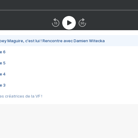
bey Maguire, c'est lui ! Rencontre avec Damien Witecka
e 6
e 5
e 4
e 3
s créatrices de la VF !
e 2
e 1
e Mektoub My Love arrive enfin ! Rencontre avec Shaïn Boumedine et Sal