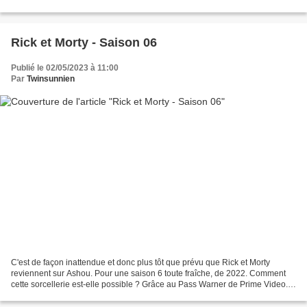
Sobrement nommée "Watchmen", elle...
Rick et Morty - Saison 06
Publié le 02/05/2023 à 11:00
Par
Twinsunnien
C'est de façon inattendue et donc plus tôt que prévu que Rick et Morty
reviennent sur Ashou. Pour une saison 6 toute fraîche, de 2022. Comment
cette sorcellerie est-elle possible ? Grâce au Pass Warner de Prime Video.
Comprenant beaucoup de chaînes, dont...