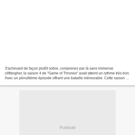
S'achevant de façon plutôt sobre, comprenez par là sans immense
cliffangher, la saison 4 de "Game of Thrones" avait atteint un rythme très bon.
Avec un pénultième épisode offrant une bataille mémorable. Cette saison 5
va donc se charger, à travers ses...
Publicité