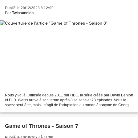
Publié le 20/12/2023 à 12:00
Par
Twinsunnien
Nous y voilà. Diffusée depuis 2011 sur HBO, la série créée par David Benioff
et D. B. Weiss arrive à son terme après 8 saisons et 73 épisodes. Vous le
savez peut-être, mais il s'agit de l'adaptation du roman éponyme de George
R. R. Martin, qui lui, n'est...
Game of Thrones - Saison 7
Publié le 10/10/2023 à 11:00