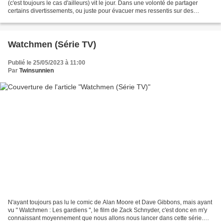
(c'est toujours le cas d'ailleurs) vit le jour. Dans une volonté de partager
certains divertissements, ou juste pour évacuer mes ressentis sur des
œuvres ailleurs que sur FaceBook...
Watchmen (Série TV)
Publié le 25/05/2023 à 11:00
Par
Twinsunnien
N'ayant toujours pas lu le comic de Alan Moore et Dave Gibbons, mais ayant
vu " Watchmen : Les gardiens ", le film de Zack Schnyder, c'est donc en m'y
connaissant moyennement que nous allons nous lancer dans cette série.