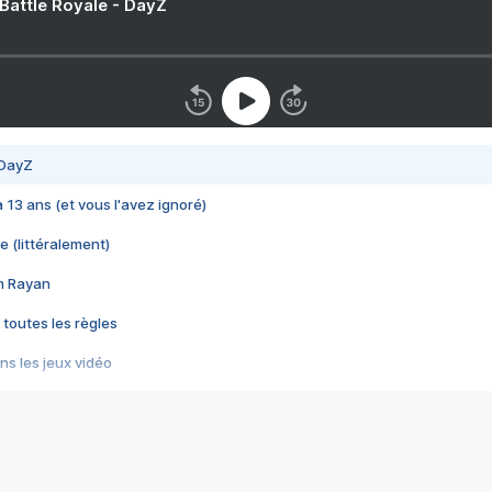
 Battle Royale - DayZ
 DayZ
 a 13 ans (et vous l'avez ignoré)
e (littéralement)
im Rayan
 toutes les règles
s les jeux vidéo
us choquant de Rockstar ? - Le scandale BULLY
e plus moche de Steam
du RÊVE tourne au CAUCHEMAR