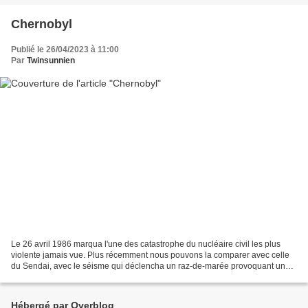
Chernobyl
Publié le 26/04/2023 à 11:00
Par
Twinsunnien
Le 26 avril 1986 marqua l'une des catastrophe du nucléaire civil les plus
violente jamais vue. Plus récemment nous pouvons la comparer avec celle
du Sendai, avec le séisme qui déclencha un raz-de-marée provoquant une
nouvelle horreur le 11 mars 2011 (et...
Hébergé par Overblog