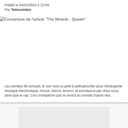
Publié le 04/11/2025 à 12:00
Par
Twinsunnien
Les années 90 arrivant, le son rock va petit à petit péricliter pour l'émergente
musique électronique, house, dance, techno, et eurodance par chez nous,
ainsi que le rap. Ceci n'empêche pas le moins du monde d'avoir des
groupes réinventant le rock d'émerger,...