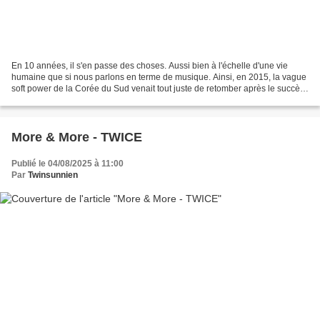
En 10 années, il s'en passe des choses. Aussi bien à l'échelle d'une vie
humaine que si nous parlons en terme de musique. Ainsi, en 2015, la vague
soft power de la Corée du Sud venait tout juste de retomber après le succès
planétaire du "Gangnam Style"...
More & More - TWICE
Publié le 04/08/2025 à 11:00
Par
Twinsunnien