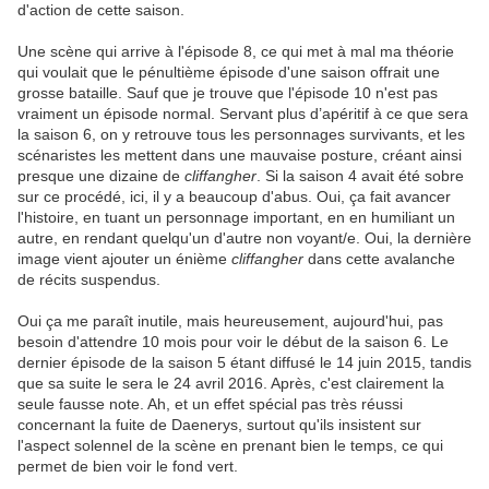
d'action de cette saison.
Une scène qui arrive à l'épisode 8, ce qui met à mal ma théorie
qui voulait que le pénultième épisode d'une saison offrait une
grosse bataille. Sauf que je trouve que l'épisode 10 n'est pas
vraiment un épisode normal. Servant plus d’apéritif à ce que sera
la saison 6, on y retrouve tous les personnages survivants, et les
scénaristes les mettent dans une mauvaise posture, créant ainsi
presque une dizaine de
cliffangher
. Si la saison 4 avait été sobre
sur ce procédé, ici, il y a beaucoup d'abus. Oui, ça fait avancer
l'histoire, en tuant un personnage important, en en humiliant un
autre, en rendant quelqu'un d'autre non voyant/e. Oui, la dernière
image vient ajouter un énième
cliffangher
dans cette avalanche
de récits suspendus.
Oui ça me paraît inutile, mais heureusement, aujourd'hui, pas
besoin d'attendre 10 mois pour voir le début de la saison 6. Le
dernier épisode de la saison 5 étant diffusé le 14 juin 2015, tandis
que sa suite le sera le 24 avril 2016. Après, c'est clairement la
seule fausse note. Ah, et un effet spécial pas très réussi
concernant la fuite de Daenerys, surtout qu'ils insistent sur
l'aspect solennel de la scène en prenant bien le temps, ce qui
permet de bien voir le fond vert.