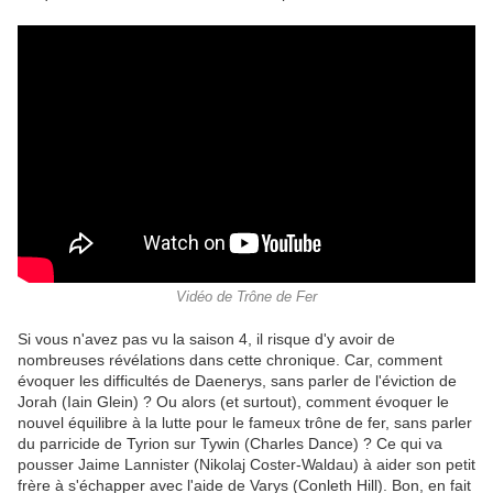
Vidéo de Trône de Fer
Si vous n'avez pas vu la saison 4, il risque d'y avoir de
nombreuses révélations dans cette chronique. Car, comment
évoquer les difficultés de Daenerys, sans parler de l'éviction de
Jorah (Iain Glein) ? Ou alors (et surtout), comment évoquer le
nouvel équilibre à la lutte pour le fameux trône de fer, sans parler
du parricide de Tyrion sur Tywin (Charles Dance) ? Ce qui va
pousser Jaime Lannister (Nikolaj Coster-Waldau) à aider son petit
frère à s'échapper avec l'aide de Varys (Conleth Hill). Bon, en fait