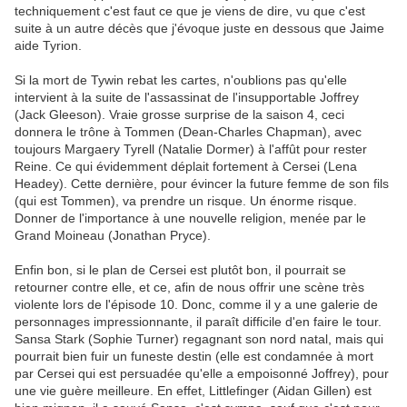
techniquement c'est faut ce que je viens de dire, vu que c'est
suite à un autre décès que j'évoque juste en dessous que Jaime
aide Tyrion.
Si la mort de Tywin rebat les cartes, n'oublions pas qu'elle
intervient à la suite de l'assassinat de l'insupportable Joffrey
(Jack Gleeson). Vraie grosse surprise de la saison 4, ceci
donnera le trône à Tommen (Dean-Charles Chapman), avec
toujours Margaery Tyrell (Natalie Dormer) à l'affût pour rester
Reine. Ce qui évidemment déplait fortement à Cersei (Lena
Headey). Cette dernière, pour évincer la future femme de son fils
(qui est Tommen), va prendre un risque. Un énorme risque.
Donner de l'importance à une nouvelle religion, menée par le
Grand Moineau (Jonathan Pryce).
Enfin bon, si le plan de Cersei est plutôt bon, il pourrait se
retourner contre elle, et ce, afin de nous offrir une scène très
violente lors de l'épisode 10. Donc, comme il y a une galerie de
personnages impressionnante, il paraît difficile d'en faire le tour.
Sansa Stark (Sophie Turner) regagnant son nord natal, mais qui
pourrait bien fuir un funeste destin (elle est condamnée à mort
par Cersei qui est persuadée qu'elle a empoisonné Joffrey), pour
une vie guère meilleure. En effet, Littlefinger (Aidan Gillen) est