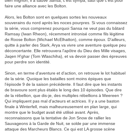
bien mignon, il a sauvé Sansa, c'est sympa, sauf que c'est pour
faire une alliance avec les Bolton.
Alors, les Bolton sont en quelques sortes les nouveaux
souverains du nord après les noces pourpres. Si vous connaissez
la série, vous comprenez pourquoi Sansa ne veut pas du bâtard
Ramsay (Iwan Rheon), récemment intronisé comme fils légitime
de Roose Bolton (Michael McElhatton), comme époux. D'ailleurs,
quitte à parler des Stark, Arya va vivre une aventure quelque peu
déconcertante. Elle retrouvera l'apôtre du Dieu des Mille visages,
Jaqen H'ghar (Tom Wlaschiha), et va devoir passer des épreuves
pour perdre son identité.
Sinon, en terme d'aventure et d'action, on retrouve le lot habituel
de la série. Quoique les batailles sont moins épiques que
l'épisode 9 de la saison précédente. Il faut dire que les instants
de bravoure sont plus étalés le long des 10 épisodes. Que dire
de la rébellion, que dis-je, des multiples rébellions à Meereen ?
Qui impliquent pas mal d'acteurs et actrices. Il y a une baston
finale à Winterfell, mais malheureusement en plan large, qui
montre que le budget avait été utilisé avant. Après,
reconnaissons que la tentative de Jon Snow de rallier les
Sauvageons à la Garde de Nuit, se solde par une immense
attaque des Marcheurs Blancs. Ce qui est LA grosse scène