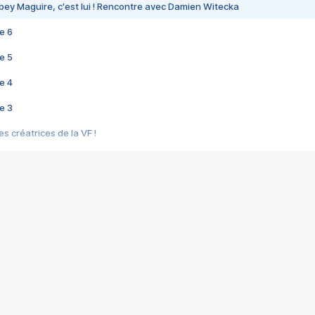
bey Maguire, c'est lui ! Rencontre avec Damien Witecka
e 6
e 5
e 4
e 3
s créatrices de la VF !
e 2
e 1
e Mektoub My Love arrive enfin ! Rencontre avec Shaïn Boumedine et Sal
i : après Toni en famille
elle réalise le bouleversant Dites lui que je l'aime
ais ! Rencontre autour de Vie privée de Rebecca Zlotowski
 de Marguerite, Grave... Rencontre avec Ella Rumpf