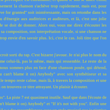
usement la chanson s'achève trop rapidement, mais est, pour
Love for granted" soit inintéressante, mais on retombe dans les
d'énergie aux auditrices et auditeurs, et là, c'est une jolie
de se doit de donner. Alors oui, vous me direz d'écouter les
 sa composition, son interprétation vocale, si une chanson ne
p envie d'en savoir plus. Ici, c'est le cas. Joli titre que l'on
roit sorti du rap. C'est bizarre j'avoue. Je n'ai plus le nom du
e celui-là, pas le même, mais qui ressemble. Le reste de la
 nous sommes plus en face d'une chanson posée, qui détend,
 can't blame it on) Anybody" avec son synthétiseur et sa
 le tempo reste calme, mais là, à travers la composition et une
on trouvera ce titre attrayant. Un plaisir à écouter.
ns". La piste 7 est quasiment inutile. Sauf que dans l'écoute de
't blame it on) Anybody" et "If it's not with you". Enfin une