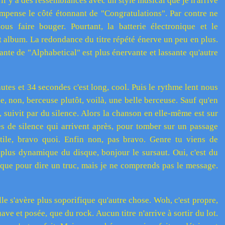
il y a des ressemblances avec un style musical que je n'arrive
mpense le côté étonnant de "Congratulations". Par contre ne
us faire bouger. Pourtant, la batterie électronique et le
et album. La redondance du titre répété énerve un peu en plus.
sante de "Alphabetical" est plus énervante et lassante qu'autre
tes et 34 secondes c'est long, cool. Puis le rythme lent nous
ne, non, berceuse plutôt, voilà, une belle berceuse. Sauf qu'en
 suivit par du silence. Alors la chanson en elle-même est sur
s de silence qui arrivent après, pour tomber sur un passage
utile, bravo quoi. Enfin non, pas bravo. Genre tu viens de
a plus dynamique du disque, bonjour le sursaut. Oui, c'est du
tique pour dire un truc, mais je ne comprends pas le message.
lle s'avère plus soporifique qu'autre chose. Woh, c'est propre,
ave et posée, que du rock. Aucun titre n'arrive à sortir du lot.