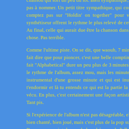
chanson qui sort un peu du lot. Bien sympathique, 
pas à nommer. Un petit titre sympathique, qui co
comptez pas sur "Holdin' on together" pour vo
synthétiseur offrent le rythme le plus relevé de c
Au final, celle qui aurait due être la chanson dan
chose. Pas terrible.
Comme l'ultime piste. On se dit, que waouh, 7 minu
fait dire que pour pioncer, c'est une belle compti
fait "Alphabetical" dure un peu plus de 3 minutes,
le rythme de l'album, assez mou, mais les minute
instrumental d'une grosse minute et qui est in
t'endormir et là tu entends ce qui est la partie l
vécu. En plus, c'est certainement une façon artis
Tant pis.
Si l'expérience de l'album n'est pas désagréable, e
bien chanté, bien joué, mais c'est plus de la pop su