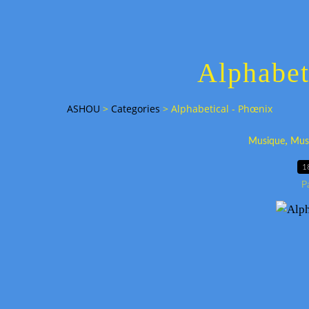
Alphabet
ASHOU
>
Categories
>
Alphabetical - Phœnix
,
Musique
Mus
1
P