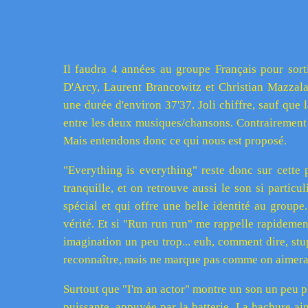
Il faudra 4 années au groupe Français pour so
D'Arcy, Laurent Brancowitz et Christian Mazzalai
une durée d'environ 37'37. Joli chiffre, sauf que 
entre les deux musiques/chansons. Contrairement 
Mais entendons donc ce qui nous est proposé.
"Everything is everything" reste donc sur cette 
tranquille, et on retrouve aussi le son si particu
spécial et qui offre une belle identité au group
vérité. Et si "Run run run" me rappelle rapidem
imagination un peu trop... euh, comment dire, stup
reconnaître, mais ne marque pas comme on aimera
Surtout que "I'm an actor" montre un son un peu pl
puissante, appuyée par la batterie. La hachure ain