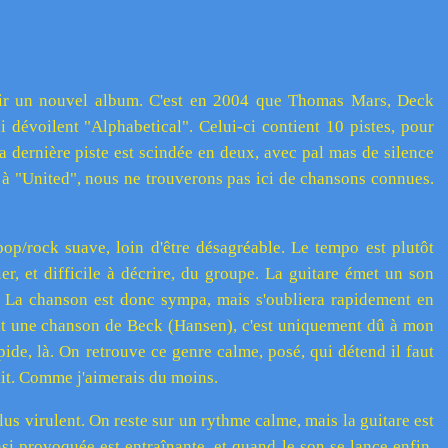
rtir un nouvel album. C'est en 2004 que Thomas Mars, Deck
 dévoilent "Alphabetical". Celui-ci contient 10 pistes, pour
la dernière piste est scindée en deux, avec pal mas de silence
à "United", nous ne trouverons pas ici de chansons connues.
pop/rock suave, loin d'être désagréable. Le tempo est plutôt
lier, et difficile à décrire, du groupe. La guitare émet un son
e. La chanson est donc sympa, mais s'oubliera rapidement en
ent une chanson de Beck (Hansen), c'est uniquement dû à mon
ide, là. On retrouve ce genre calme, posé, qui détend il faut
it. Comme j'aimerais du moins.
us virulent. On reste sur un rythme calme, mais la guitare est
si provoquée est entraînante, et quand le son se lance enfin,