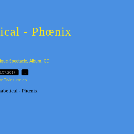
ical - Phœnix
,
,
ique-Spectacle
Album
CD
8.07.2019
…
ar Twinsunnien