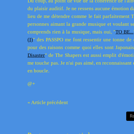
Du coup, au point de vue de la cohérence de l'albu
du plaisir auditif. Je ne ressens aucune émotion d
lieu de me détendre comme le fait parfaitement T
personnes aimant la grande musique et voulant se
comprends rien à la musique, mais oui, "
TO BE...
(I)
" des PASSPO me font ressentir une tonne de c
pour des raisons comme quoi elles sont Japonais
Disaster
" de The Shapers est aussi emplit d'émot
me touche pas. Je n'ai pas aimé, en reconnaissant q
en boucle.
@+
« Article précédent
Re