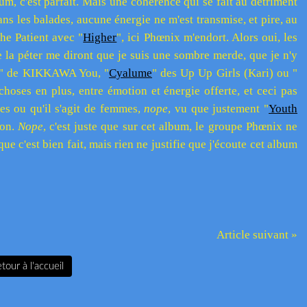
m, c'est parfait. Mais une cohérence qui se fait au détriment
ans les balades, aucune énergie ne m'est transmise, et pire, au
he Patient avec "
Higher
", ici Phœnix m'endort. Alors oui, les
 la péter me diront que je suis une sombre merde, que je n'y
" de KIKKAWA You, "
Cyalume
" des Up Up Girls (Kari) ou "
hoses en plus, entre émotion et énergie offerte, et ceci pas
es ou qu'il s'agit de femmes,
nope
, vu que justement "
Youth
ion.
Nope
, c'est juste que sur cet album, le groupe Phœnix ne
ue c'est bien fait, mais rien ne justifie que j'écoute cet album
Article suivant »
tour à l'accueil